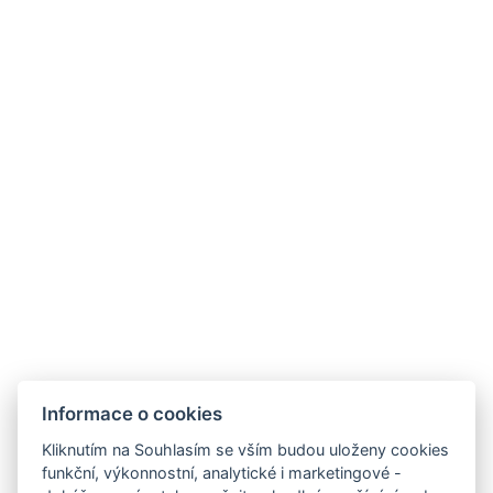
G
o
o
g
l
e
4,8
★★★★★
26 hodnocení
ČLENSTVÍ
Informace o cookies
PARTNEŘI
Kliknutím na Souhlasím se vším budou uloženy cookies
funkční, výkonnostní, analytické i marketingové -