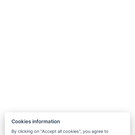
G
o
o
g
l
e
4,8
★★★★★
26 Bewertungen
MITGLIEDSCHAFTEN
PARTNER
Cookies information
By clicking on "Accept all cookies", you agree to